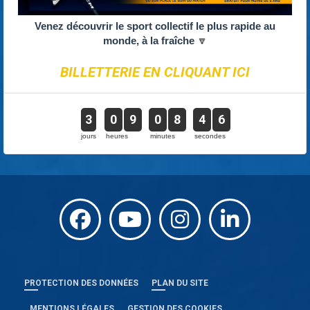
Venez découvrir le sport collectif le plus rapide au
monde, à la fraîche
🔽
BILLETTERIE EN CLIQUANT ICI
3
0
9
0
8
4
5
jours
heures
minutes
secondes
PROTECTION DES DONNÉES
PLAN DU SITE
MENTIONS LÉGALES
GESTION DES COOKIES