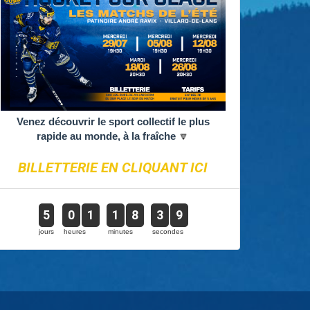
Venez découvrir le sport collectif le plus
rapide au monde, à la fraîche
🔽
BILLETTERIE EN CLIQUANT ICI
5
0
1
1
8
3
9
jours
heures
minutes
secondes