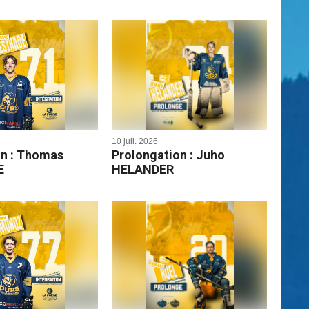
10 juil. 2026
on : Thomas
Prolongation : Juho
E
HELANDER