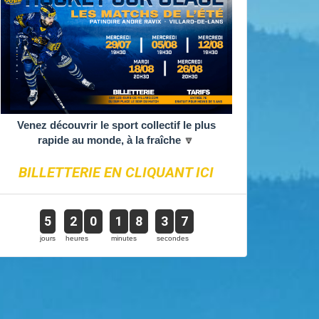
Venez découvrir le sport collectif le plus
rapide au monde, à la fraîche
🔽
BILLETTERIE EN CLIQUANT ICI
5
2
0
1
8
3
6
jours
heures
minutes
secondes