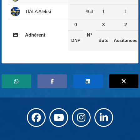
TIALA Aleksi
#63
1
1
0
3
2
Adhérent
N°
DNP
Buts
Assitances