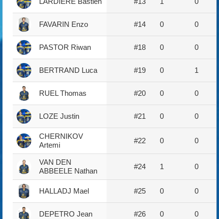
LARDIERE Bastien
#13
1
0
FAVARIN Enzo
#14
0
0
PASTOR Riwan
#18
0
0
BERTRAND Luca
#19
0
1
RUEL Thomas
#20
0
0
LOZE Justin
#21
0
0
CHERNIKOV
#22
0
0
Artemi
VAN DEN
#24
1
0
ABBEELE Nathan
HALLADJ Mael
#25
0
0
DEPETRO Jean
#26
0
0