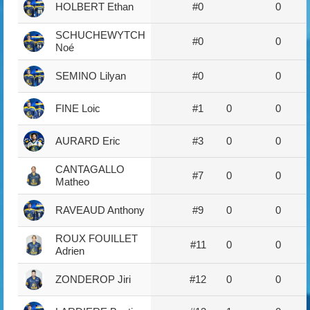
HOLBERT Ethan
#0
0
SCHUCHEWYTCH
#0
0
Noé
SEMINO Lilyan
#0
0
FINE Loic
#1
0
0
AURARD Eric
#3
0
0
CANTAGALLO
#7
0
0
Matheo
RAVEAUD Anthony
#9
0
0
ROUX FOUILLET
#11
0
0
Adrien
ZONDEROP Jiri
#12
0
0