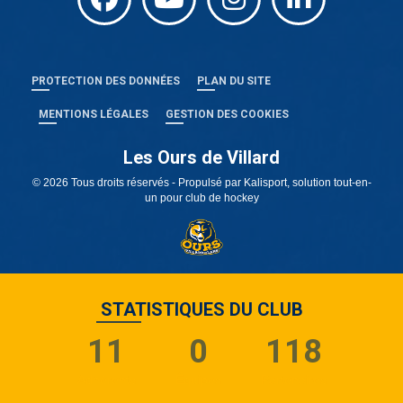
PROTECTION DES DONNÉES
PLAN DU SITE
MENTIONS LÉGALES
GESTION DES COOKIES
Les Ours de Villard
© 2026 Tous droits réservés - Propulsé par
Kalisport, solution tout-en-
un pour club de hockey
STATISTIQUES DU CLUB
11
0
118
Adhérents
Équipes
Partenaires