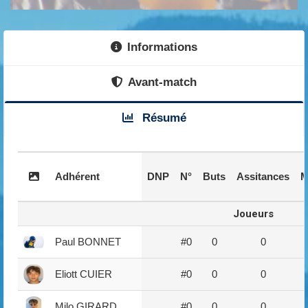
Informations
Avant-match
Résumé
Adhérent
DNP
N°
Buts
Assitances
M
Joueurs
Paul BONNET
#0
0
0
Eliott CUIER
#0
0
0
Milo GIRARD
#0
0
0