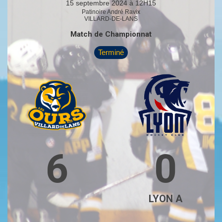
15 septembre 2024 à 12H15
Patinoire André Ravix
VILLARD-DE-LANS
Match de Championnat
Terminé
6
0
LYON A