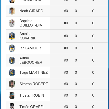
Noah GIRARD
#0
0
0
Baptiste
#0
0
0
GUILLOT-DIAT
Antoine
#0
0
0
KOVARIK
Ian LAMOUR
#0
0
0
Arthur
#0
0
0
LEBOUCHER
Tiago MARTINEZ
#0
0
0
Siméon ROBERT
#0
0
0
Trystan ROBIN
#0
0
0
Timéo GRAFFI
#0
0
0