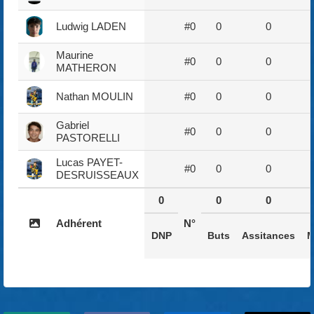
Ludwig LADEN
#0
0
0
Maurine
#0
0
0
MATHERON
Nathan MOULIN
#0
0
0
Gabriel
#0
0
0
PASTORELLI
Lucas PAYET-
#0
0
0
DESRUISSEAUX
0
0
0
Adhérent
N°
DNP
Buts
Assitances
M