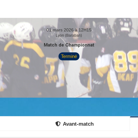
01 mars 2026 à 12H15
Lyon (Baraban)
Match de Championnat
Terminé
Avant-match