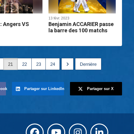
13 févr. 2023
: Angers VS
Benjamin ACCARIER passe
la barre des 100 matchs
21
22
23
24
Dernière
book
Partager sur LinkedIn
Partager sur X