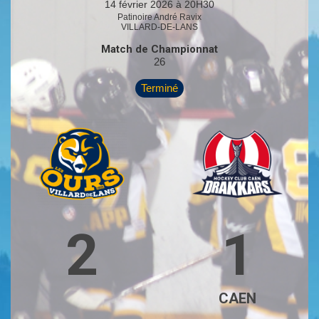
14 février 2026 à 20H30
Patinoire André Ravix
VILLARD-DE-LANS
Match de Championnat
26
Terminé
2
1
CAEN