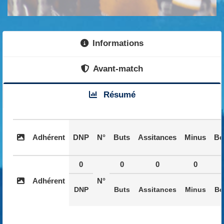
Informations
Avant-match
Résumé
Adhérent
DNP
N°
Buts
Assitances
Minus
Bo
0
0
0
0
Adhérent
N°
DNP
Buts
Assitances
Minus
Bo