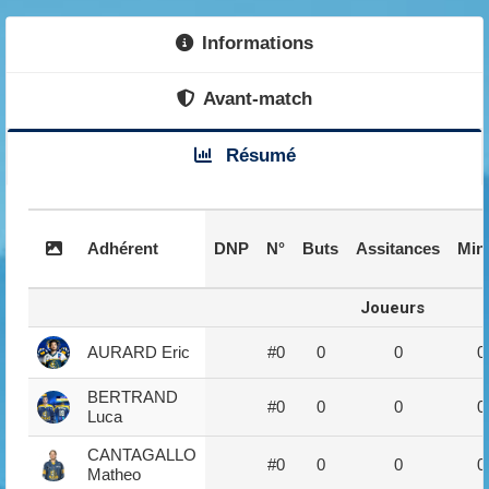
Informations
Avant-match
Résumé
Adhérent
DNP
N°
Buts
Assitances
Min
Joueurs
AURARD Eric
#0
0
0
0
BERTRAND
#0
0
0
0
Luca
CANTAGALLO
#0
0
0
0
Matheo