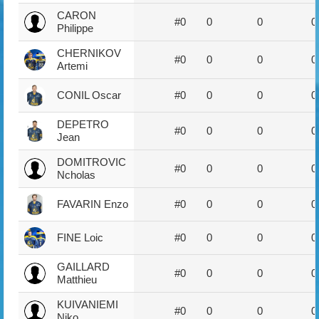
CARON
#0
0
0
0
Philippe
CHERNIKOV
#0
0
0
0
Artemi
CONIL Oscar
#0
0
0
0
DEPETRO
#0
0
0
0
Jean
DOMITROVIC
#0
0
0
0
Ncholas
FAVARIN Enzo
#0
0
0
0
FINE Loic
#0
0
0
0
GAILLARD
#0
0
0
0
Matthieu
KUIVANIEMI
#0
0
0
0
Niko