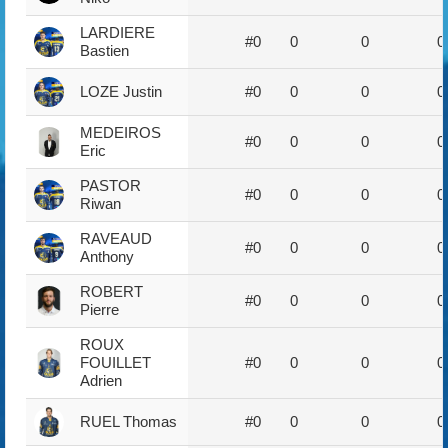
LARDIERE
#0
0
0
0
Bastien
LOZE Justin
#0
0
0
0
MEDEIROS
#0
0
0
0
Eric
PASTOR
#0
0
0
0
Riwan
RAVEAUD
#0
0
0
0
Anthony
ROBERT
#0
0
0
0
Pierre
ROUX
FOUILLET
#0
0
0
0
Adrien
RUEL Thomas
#0
0
0
0