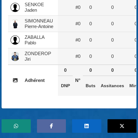
SENKOE
#0
0
0
0
Jaden
SIMONNEAU
#0
0
0
0
Pierre-Antoine
ZABALLA
#0
0
0
0
Pablo
ZONDEROP
#0
0
0
0
Jiri
0
0
0
0
Adhérent
N°
DNP
Buts
Assitances
Min