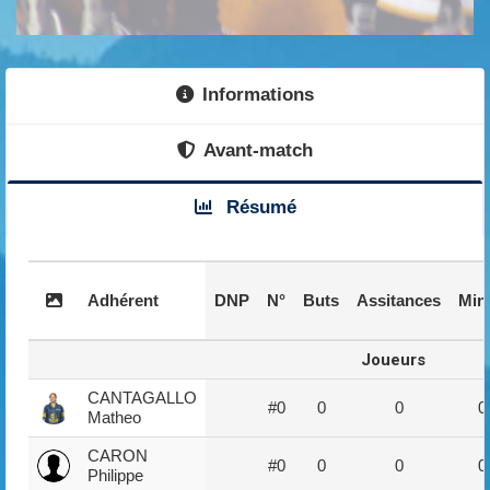
Informations
Avant-match
Résumé
Adhérent
DNP
N°
Buts
Assitances
Min
Joueurs
CANTAGALLO
#0
0
0
0
Matheo
CARON
#0
0
0
0
Philippe