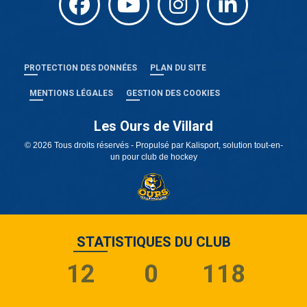
PROTECTION DES DONNÉES
PLAN DU SITE
MENTIONS LÉGALES
GESTION DES COOKIES
Les Ours de Villard
© 2026 Tous droits réservés - Propulsé par
Kalisport, solution tout-en-
un pour club de hockey
STATISTIQUES DU CLUB
12
0
118
Adhérents
Équipes
Partenaires