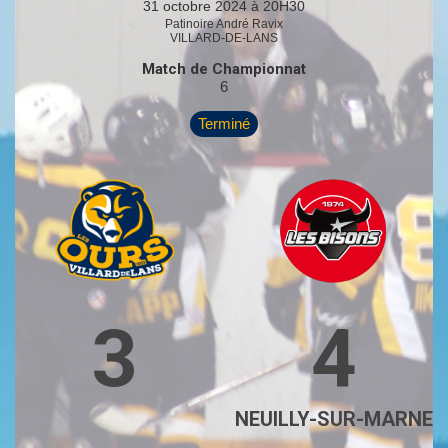
31 octobre 2024 à 20H30
Patinoire André Ravix
VILLARD-DE-LANS
Match de Championnat
6
Terminé
3
4
NEUILLY-SUR-MARNE