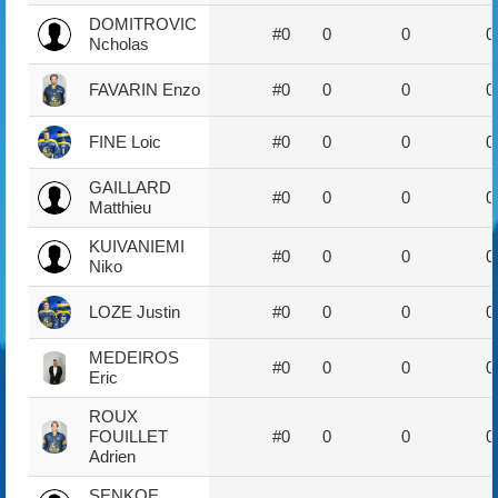
DOMITROVIC
#0
0
0
0
Ncholas
FAVARIN Enzo
#0
0
0
0
FINE Loic
#0
0
0
0
GAILLARD
#0
0
0
0
Matthieu
KUIVANIEMI
#0
0
0
0
Niko
LOZE Justin
#0
0
0
0
MEDEIROS
#0
0
0
0
Eric
ROUX
FOUILLET
#0
0
0
0
Adrien
SENKOE