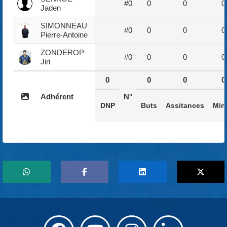
#0
0
0
0
Jaden
SIMONNEAU
#0
0
0
0
Pierre-Antoine
ZONDEROP
#0
0
0
0
Jiri
0
0
0
0
Adhérent
N°
DNP
Buts
Assitances
Min