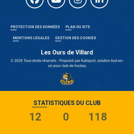
PROTECTION DES DONNÉES
PLAN DU SITE
MENTIONS LÉGALES
GESTION DES COOKIES
Les Ours de Villard
© 2026 Tous droits réservés - Propulsé par
Kalisport, solution tout-en-
un pour club de hockey
STATISTIQUES DU CLUB
12
0
118
Adhérents
Équipes
Partenaires