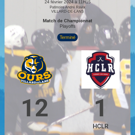
24 février 2024 à 11H15
Patinoire André Ravix
VILLARD-DE-LANS
Match de Championnat
Playoffs
Terminé
12
1
HCLR