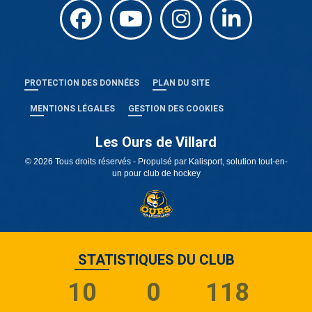
PROTECTION DES DONNÉES
PLAN DU SITE
MENTIONS LÉGALES
GESTION DES COOKIES
Les Ours de Villard
© 2026 Tous droits réservés - Propulsé par
Kalisport, solution tout-en-
un pour club de hockey
STATISTIQUES DU CLUB
10
0
118