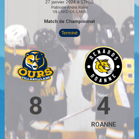
27 janvier 2024 à 17H15
Patinoire André Ravix
VILLARD-DE-LANS
Match de Championnat
Terminé
8
4
ROANNE