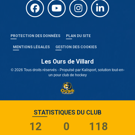
PROTECTION DES DONNÉES
PLAN DU SITE
MENTIONS LÉGALES
GESTION DES COOKIES
Les Ours de Villard
© 2026 Tous droits réservés - Propulsé par
Kalisport, solution tout-en-
un pour club de hockey
STATISTIQUES DU CLUB
12
0
118