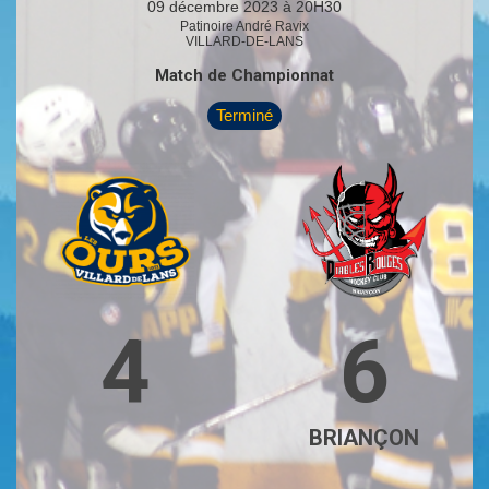
09 décembre 2023 à 20H30
Patinoire André Ravix
VILLARD-DE-LANS
Match de Championnat
Terminé
4
6
BRIANÇON