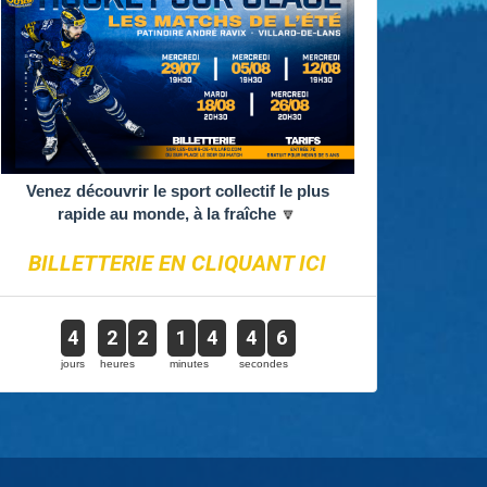
Venez découvrir le sport collectif le plus
rapide au monde, à la fraîche
🔽
BILLETTERIE EN CLIQUANT ICI
4
2
2
1
4
4
5
jours
heures
minutes
secondes