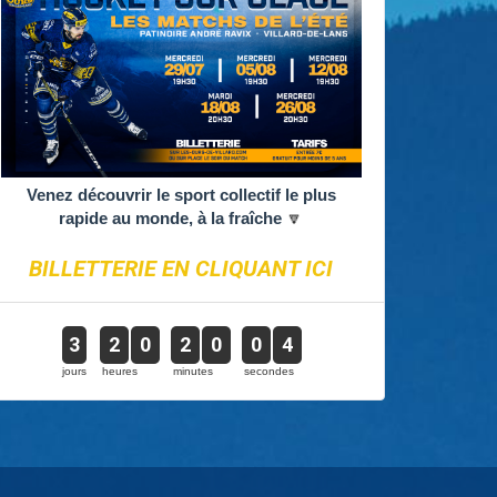
Venez découvrir le sport collectif le plus
rapide au monde, à la fraîche
🔽
BILLETTERIE EN CLIQUANT ICI
3
2
0
2
0
0
4
jours
heures
minutes
secondes