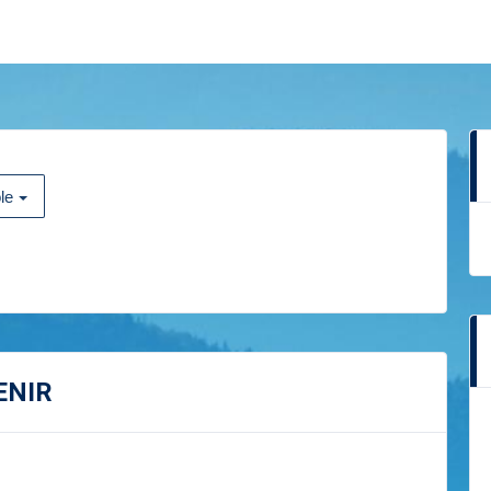
le
ENIR