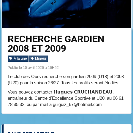
RECHERCHE GARDIEN
2008 ET 2009
À la une
Mineur
Publié le 10 avril 2026 à 16H52
Le club des Ours recherche son gardien 2009 (U18) et 2008
(U20) pour la saison 26/27. Tous les profils seront étudiés.
Vous pouvez contacter 𝗛𝘂𝗴𝘂𝗲𝘀 𝗖𝗥𝗨𝗖𝗛𝗔𝗡𝗗𝗘𝗔𝗨,
entraîneur du Centre d'Excellence Sportive et U20, au 06 61
78 95 32, ou par mail à guiguiz_67@hotmail.com