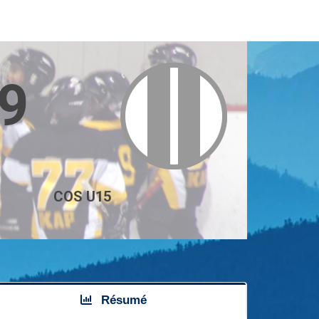
9
COS U15
Résumé