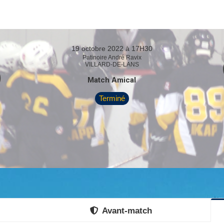
19 octobre 2022 à 17H30
5
Patinoire André Ravix
VILLARD-DE-LANS
Match Amical
Terminé
Avant-match