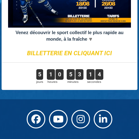
Venez découvrir le sport collectif le plus rapide au
monde, à la fraîche
🔽
BILLETTERIE EN CLIQUANT ICI
5
1
0
5
3
1
4
jours
heures
minutes
secondes